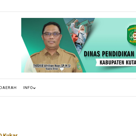
DAERAH
INFO
D Kukar