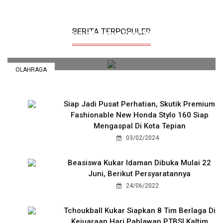
18 Kecamatan Kirim Pemain Terbaik Di Ajang
BERITA TERPOPULER
Bupati Kukar Cup 2025
01/09/2025
OLAHRAGA
Siap Jadi Pusat Perhatian, Skutik Premium
Fashionable New Honda Stylo 160 Siap
Mengaspal Di Kota Tepian
03/02/2024
Beasiswa Kukar Idaman Dibuka Mulai 22
Juni, Berikut Persyaratannya
24/06/2022
Tchoukball Kukar Siapkan 8 Tim Berlaga Di
Kejuaraan Hari Pahlawan PTBSI Kaltim