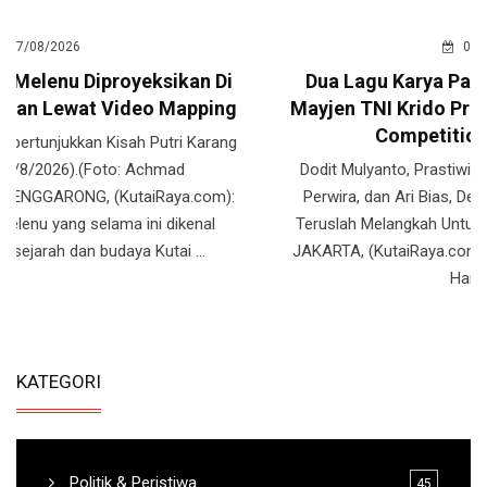
Hari Ulang ...
KATEGORI
Politik & Peristiwa
45
Hukum & Kriminal
70
Ekonomi & Bisnis
45
Pendidikan
67
Seni Budaya & Hiburan
55
Olahraga
50
Sosial
65