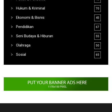
TENTANG KAMI
KutaiRaya.com merupakan media online di Kalimantan Timur
yang hadir untuk memberikan informasi secara cepat dan
terpercaya kepada masyarakat luas.