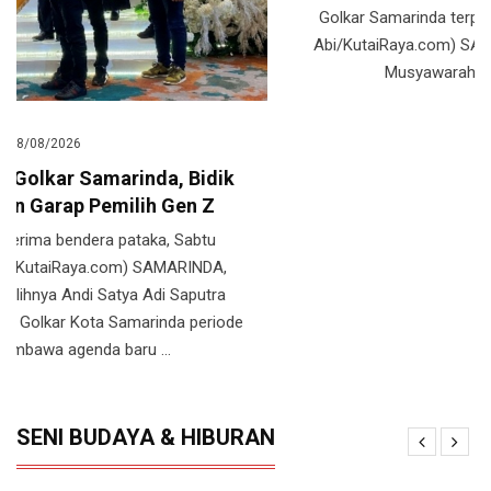
Golkar Samarinda terpilih, Sabtu (8/8/2026).(Foto:
Abi/KutaiRaya.com) SAMARINDA, (KutaiRaya.com):
Musyawarah Daerah (Musda) ...
SENI BUDAYA & HIBURAN
06/08/2026
Dua Lagu Karya Pangdam VI/Mulawarman
Mayjen TNI Krido Pramono Jadi Ikon Singing
Competition HUT Ke-81 RI
Dodit Mulyanto, Prastiwi Dwiarti, Shakirra Viers, CongQ
Perwira, dan Ari Bias, Dewan Juri Singing Competition
Teruslah Melangkah Untuk Merah Putih. (Dok. Istimewa)
JAKARTA, (KutaiRaya.com): Dalam rangka memperingati