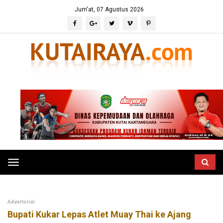
Jum'at, 07 Agustus 2026
Toggle
navigation
Advertorial
Bupati Kukar Lepas Atlet Muay Thai ke Ajang