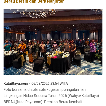
Berau Bersih dan Berkelanjutan
KutaiRaya.com
- 06/08/2026 23:54 WITA
Foto bersama disela sela kegiatan peringatan hari
Lingkungan Hidup Sedunia Tahun 2026.(Wahyu/KutaiRaya)
BERAU,(KutaiRaya.com): Pemkab Berau kembali