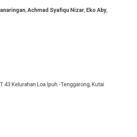
Panaringan
,
Achmad Syafiqu Nizar
,
Eko Aby
,
T 43 Kelurahan Loa Ipuh -Tenggarong, Kutai