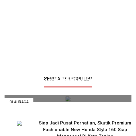
18 Kecamatan Kirim Pemain Terbaik Di Ajang
BERITA TERPOPULER
Bupati Kukar Cup 2025
01/09/2025
OLAHRAGA
Siap Jadi Pusat Perhatian, Skutik Premium
Fashionable New Honda Stylo 160 Siap