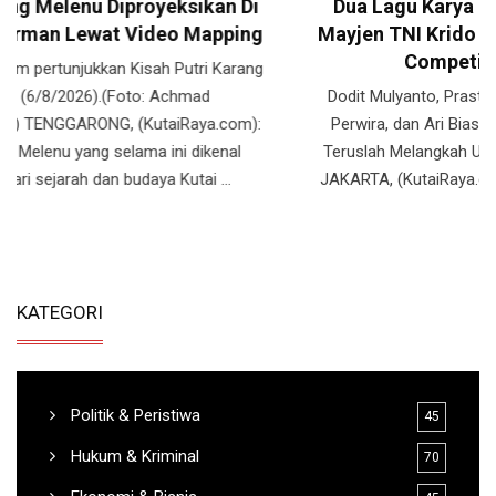
Dua Lagu Karya Pangdam VI/Mulawarman
Mayjen TNI Krido Pramono Jadi Ikon Singing
Competition HUT Ke-81 RI
Dodit Mulyanto, Prastiwi Dwiarti, Shakirra Viers, CongQ
Perwira, dan Ari Bias, Dewan Juri Singing Competition
Teruslah Melangkah Untuk Merah Putih. (Dok. Istimewa)
JAKARTA, (KutaiRaya.com): Dalam rangka memperingati
Hari Ulang ...
KATEGORI
Politik & Peristiwa
45