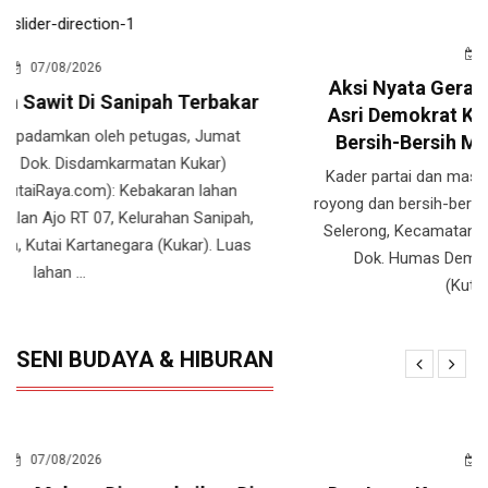
07/08/2026
Aksi Nyata Gerakan Langit Biru Indonesia
Asri Demokrat Kukar, Gotong Royong Dan
Bersih-Bersih Mushola Di Desa Selerong
Kader partai dan masyarakat sekitar usai aksi gotong
royong dan bersih-bersih Mushola Miftahul Khair di Desa
Selerong, Kecamatan Sebulu, Jum
at (7/8/2026).(Foto:
Dok. Humas Demokrat Kukar) TENGGARONG,
(KutaiRaya.com) : ...
SENI BUDAYA & HIBURAN
06/08/2026