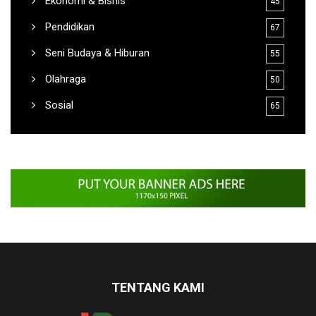
Hukum & Kriminal
70
Ekonomi & Bisnis
45
Pendidikan
67
Seni Budaya & Hiburan
55
Olahraga
50
Sosial
65
TENTANG KAMI