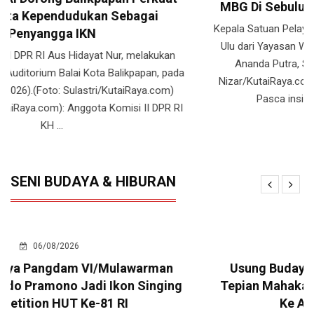
MBG Di Sebulu Minta Kompensasi Kerugian
Kepala Satuan Pelayanan Pemenuhan Gizi (SPPG) Sebulu
Ulu dari Yayasan Wadah Lumbung Inklusi, Rahmatullah
Ananda Putra, Selasa (4/8/2026).(Foto: Achmad
Nizar/KutaiRaya.com) TENGGARONG, (KutaiRaya.com):
Pasca insiden puluhan murid di Desa ...
SENI BUDAYA & HIBURAN
05/08/2026
Usung Budaya Kutai, Orkestra Tingkilan
Tepian Mahakam Kukar Raih Golden Ticket
Ke Ajang Internasional
Orkestra Tingkilan Tepian Mahakam yang mendapatkan