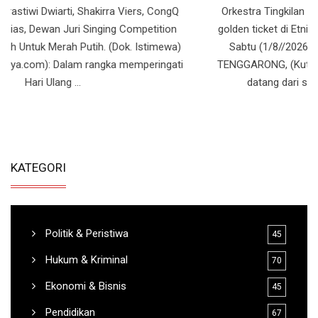
golden ticket di Etnic Got Talen Internasional, Balikpapan,
Sabtu (1/8//2026).(Foto: Tingkilan Tepian Mahakam)
TENGGARONG, (KutaiRaya.com): Kabar menggembirakan
datang dari seni budaya Kutai Kartanegara ...
KATEGORI
Politik & Peristiwa
45
Hukum & Kriminal
70
Ekonomi & Bisnis
45
Pendidikan
67
Seni Budaya & Hiburan
55