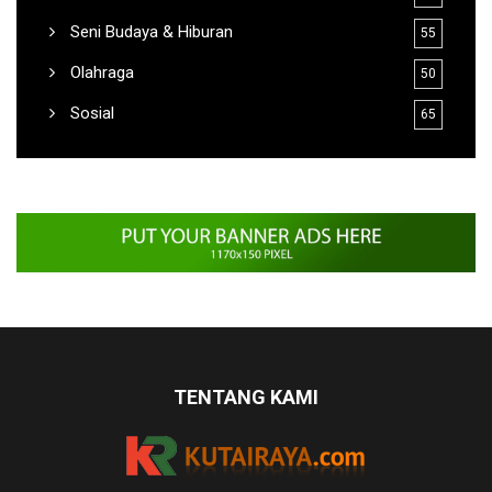
Olahraga
50
Sosial
65
TENTANG KAMI
KutaiRaya.com merupakan media online di Kalimantan Timur