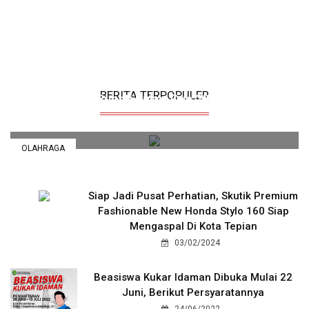
18 Kecamatan Kirim Pemain Terbaik Di Ajang
BERITA TERPOPULER
Bupati Kukar Cup 2025
01/09/2025
OLAHRAGA
Siap Jadi Pusat Perhatian, Skutik Premium
Fashionable New Honda Stylo 160 Siap
Mengaspal Di Kota Tepian
03/02/2024
Beasiswa Kukar Idaman Dibuka Mulai 22
Juni, Berikut Persyaratannya
24/06/2022