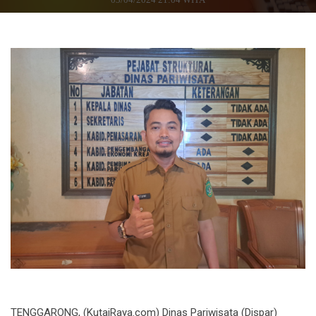
TENGGARONG, (KutaiRaya.com) Dinas Pariwisata (Dispar)