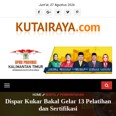
Jum'at, 07 Agustus 2026
Toggle
navigation
HOME
BERITA
PEMERINTAHAN
Dispar Kukar Bakal Gelar 13 Pelatihan
dan Sertifikasi
03/04/2024 21:04 WITA