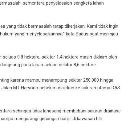
 bermasalah, sementara penyelesaian sengketa lahan
ea yang tidak bermasalah tetap dikerjakan. Kami tidak ingin
ses hukum yang menyelesaikannya," kata Bagus saat meninjau
n seluas 9,8 hektare, sekitar 1,4 hektare masih diklaim oleh
rlangsung pada lahan seluas sekitar 8,6 hektare.
enting karena mampu menampung sekitar 250.000 hingga
an Jalan MT Haryono sebelum dialirkan ke saluran utama DAS
mentara sehingga tidak langsung membebani saluran drainase
 mampu mengurangi genangan banjir di kawasan hilir