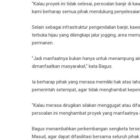
"Kalau proyek ini tidak selesai, persoalan banjir di
kami berharap semua pihak mendukung penyelesaiann
Selain sebagai infrastruktur pengendalian banjir, ka
terbuka hijau yang dilengkapi jalur jogging, area meman
permanen.
"Jadi manfaatnya bukan hanya untuk menampung air hu
dimanfaatkan masyarakat," kata Bagus.
Ia berharap pihak yang merasa memiliki hak atas la
pemerintah setempat, agar tidak menghambat kepent
"Kalau merasa dirugikan silakan menggugat atau difas
persoalan ini menghambat proyek yang manfaatnya d
Bagus menambahkan perkembangan sengketa tersebu
Mas
ud, agar dapat difasilitasi bersama seluruh pihak 