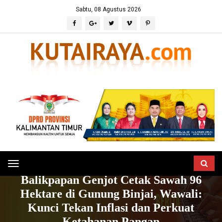
Sabtu, 08 Agustus 2026
Toggle
HOME
BERITA
PEMERINTAHAN
Balikpapan Genjot Cetak Sawah 96
navigation
Hektare di Gunung Binjai, Wawali:
Kunci Tekan Inflasi dan Perkuat
Ketahanan Pangan