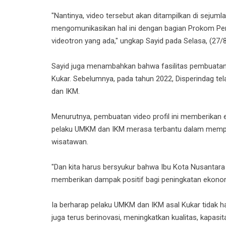
"Nantinya, video tersebut akan ditampilkan di sejuml
mengomunikasikan hal ini dengan bagian Prokom Pe
videotron yang ada," ungkap Sayid pada Selasa, (27/
Sayid juga menambahkan bahwa fasilitas pembuatan vi
Kukar. Sebelumnya, pada tahun 2022, Disperindag te
dan IKM.
Menurutnya, pembuatan video profil ini memberikan e
pelaku UMKM dan IKM merasa terbantu dalam memp
wisatawan.
"Dan kita harus bersyukur bahwa Ibu Kota Nusantara (
memberikan dampak positif bagi peningkatan ekonomi
Ia berharap pelaku UMKM dan IKM asal Kukar tidak han
juga terus berinovasi, meningkatkan kualitas, kapasi