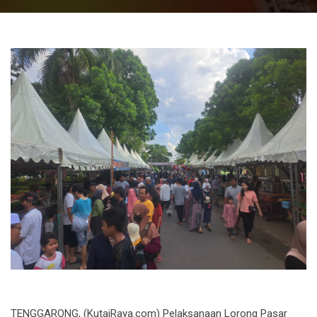
TENGGARONG, (KutaiRaya.com) Pelaksanaan Lorong Pasar