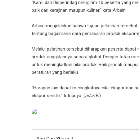
"Kami dari Disperindag mengirim 10 peserta yang me
baik dari kerajinan maupun kuliner." kata Arbain.
Arbain menjelaskan bahwa tujuan pelatihan tersebu
tentang bagaimana cara pemasaran produk ekspornya
Melalui pelatihan tersebut diharapkan peserta dap
produk unggulannya secara global. Dengan tetap menj
untuk meningkatkan nilai produk. Baik produk maup
peraturan yang berlaku.
"Harapan lain dapat meningkatnya nilai ekspor dari 
ekspor sendiri." tutupnya. (
adv/dri
)
You Can Share It :