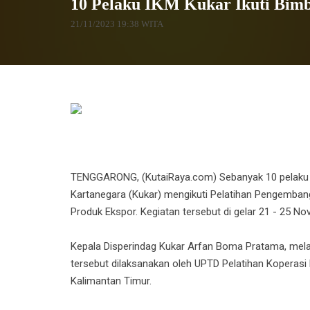
10 Pelaku IKM Kukar Ikuti Bimb
21/11/2023 19:38 WITA
TENGGARONG, (KutaiRaya.com) Sebanyak 10 pelaku In
Kartanegara (Kukar) mengikuti Pelatihan Pengemba
Produk Ekspor. Kegiatan tersebut di gelar 21 - 25 N
Kepala Disperindag Kukar Arfan Boma Pratama, mela
tersebut dilaksanakan oleh UPTD Pelatihan Koperasi
Kalimantan Timur.