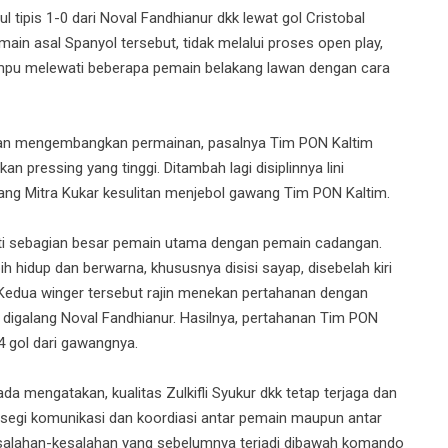
ipis 1-0 dari Noval Fandhianur dkk lewat gol Cristobal
main asal Spanyol tersebut, tidak melalui proses open play,
pu melewati beberapa pemain belakang lawan dengan cara
itan mengembangkan permainan, pasalnya Tim PON Kaltim
pressing yang tinggi. Ditambah lagi disiplinnya lini
ang Mitra Kukar kesulitan menjebol gawang Tim PON Kaltim.
anti sebagian besar pemain utama dengan pemain cadangan.
hidup dan berwarna, khususnya disisi sayap, disebelah kiri
. Kedua winger tersebut rajin menekan pertahanan dengan
digalang Noval Fandhianur. Hasilnya, pertahanan Tim PON
 gol dari gawangnya.
a mengatakan, kualitas Zulkifli Syukur dkk tetap terjaga dan
ri segi komunikasi dan koordiasi antar pemain maupun antar
kesalahan-kesalahan yang sebelumnya terjadi dibawah komando