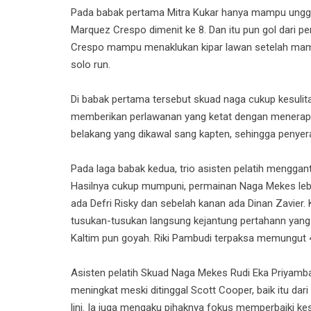
Pada babak pertama Mitra Kukar hanya mampu unggul t
Marquez Crespo dimenit ke 8. Dan itu pun gol dari pe
Crespo mampu menaklukan kipar lawan setelah mam
solo run.
Di babak pertama tersebut skuad naga cukup kesul
memberikan perlawanan yang ketat dengan menerapkan 
belakang yang dikawal sang kapten, sehingga penyer
Pada laga babak kedua, trio asisten pelatih mengg
Hasilnya cukup mumpuni, permainan Naga Mekes lebih 
ada Defri Risky dan sebelah kanan ada Dinan Zavier
tusukan-tusukan langsung kejantung pertahann yang 
Kaltim pun goyah. Riki Pambudi terpaksa memungut 4
Asisten pelatih Skuad Naga Mekes Rudi Eka Priyambad
meningkat meski ditinggal Scott Cooper, baik itu da
lini. Ia juga mengaku pihaknya fokus memperbaiki 