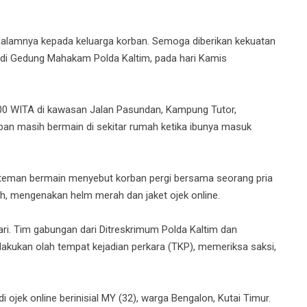
lamnya kepada keluarga korban. Semoga diberikan kekuatan
, di Gedung Mahakam Polda Kaltim, pada hari Kamis
9.00 WITA di kawasan Jalan Pasundan, Kampung Tutor,
rban masih bermain di sekitar rumah ketika ibunya masuk
ng teman bermain menyebut korban pergi bersama seorang pria
, mengenakan helm merah dan jaket ojek online.
hari. Tim gabungan dari Ditreskrimum Polda Kaltim dan
lakukan olah tempat kejadian perkara (TKP), memeriksa saksi,
ojek online berinisial MY (32), warga Bengalon, Kutai Timur.