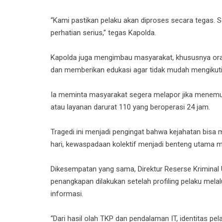
“Kami pastikan pelaku akan diproses secara tegas. 
perhatian serius,” tegas Kapolda.
Kapolda juga mengimbau masyarakat, khususnya ora
dan memberikan edukasi agar tidak mudah mengikuti 
Ia meminta masyarakat segera melapor jika menemuka
atau layanan darurat 110 yang beroperasi 24 jam.
Tragedi ini menjadi pengingat bahwa kejahatan bisa mu
hari, kewaspadaan kolektif menjadi benteng utama me
Dikesempatan yang sama, Direktur Reserse Kriminal 
penangkapan dilakukan setelah profiling pelaku mela
informasi.
“Dari hasil olah TKP dan pendalaman IT, identitas pe