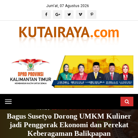
Jum'at, 07 Agustus 2026
Toggle
HOME
BERITA
EKONOMI & BISNIS
navigation
Bagus Susetyo Dorong UMKM Kuliner
jadi Penggerak Ekonomi dan Perekat
Keberagaman Balikpapan