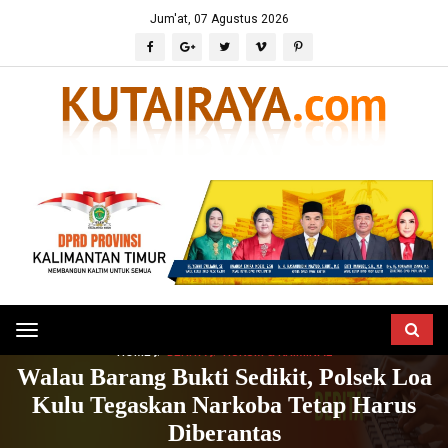
Jum'at, 07 Agustus 2026
Toggle
HOME
BERITA
HUKUM & KRIMINAL
navigation
Walau Barang Bukti Sedikit, Polsek Loa
Kulu Tegaskan Narkoba Tetap Harus
Diberantas