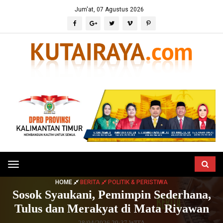
Jum'at, 07 Agustus 2026
Toggle
navigation
HOME
BERITA
POLITIK & PERISTIWA
Sosok Syaukani, Pemimpin Sederhana,
Tulus dan Merakyat di Mata Riyawan
28/04/2026 20:37 WITA