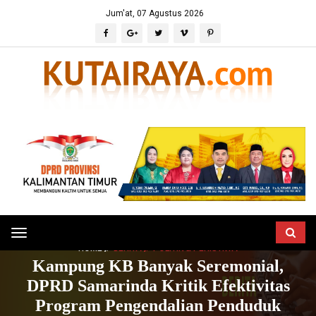
Jum'at, 07 Agustus 2026
Toggle
HOME
BERITA
POLITIK & PERISTIWA
navigation
Kampung KB Banyak Seremonial,
DPRD Samarinda Kritik Efektivitas
Program Pengendalian Penduduk