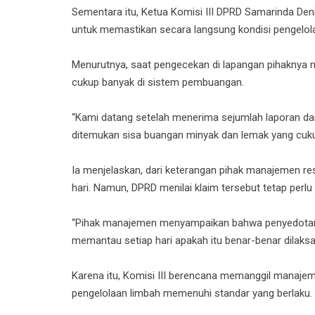
Sementara itu, Ketua Komisi III DPRD Samarinda De
untuk memastikan secara langsung kondisi pengelola
Menurutnya, saat pengecekan di lapangan pihaknya
cukup banyak di sistem pembuangan.
“Kami datang setelah menerima sejumlah laporan dar
ditemukan sisa buangan minyak dan lemak yang cuk
Ia menjelaskan, dari keterangan pihak manajemen res
hari. Namun, DPRD menilai klaim tersebut tetap perlu 
“Pihak manajemen menyampaikan bahwa penyedotan dil
memantau setiap hari apakah itu benar-benar dilaksan
Karena itu, Komisi III berencana memanggil manaj
pengelolaan limbah memenuhi standar yang berlaku.