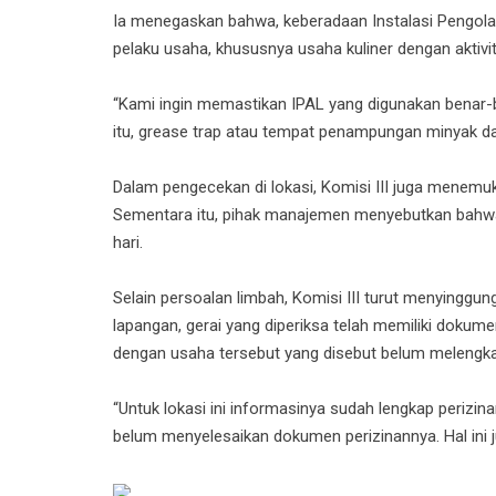
Ia menegaskan bahwa, keberadaan Instalasi Pengolaha
pelaku usaha, khususnya usaha kuliner dengan aktivit
“Kami ingin memastikan IPAL yang digunakan benar-
itu, grease trap atau tempat penampungan minyak dan
Dalam pengecekan di lokasi, Komisi III juga menem
Sementara itu, pihak manajemen menyebutkan bahwa 
hari.
Selain persoalan limbah, Komisi III turut menyinggun
lapangan, gerai yang diperiksa telah memiliki dokumen
dengan usaha tersebut yang disebut belum melengkap
“Untuk lokasi ini informasinya sudah lengkap perizinan
belum menyelesaikan dokumen perizinannya. Hal ini j