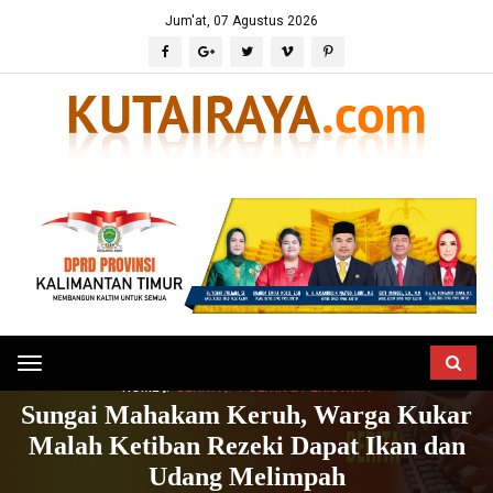
Jum'at, 07 Agustus 2026
Toggle
HOME
BERITA
POLITIK & PERISTIWA
navigation
Sungai Mahakam Keruh, Warga Kukar
Malah Ketiban Rezeki Dapat Ikan dan
Udang Melimpah