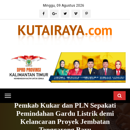
Minggu, 09 Agustus 2026
Toggle
HOME
BERITA
POLITIK & PERISTIWA
Pemkab Kukar dan PLN Sepakati
navigation
Pemindahan Gardu Listrik demi
Kelancaran Proyek Jembatan
Tenggarong Baru