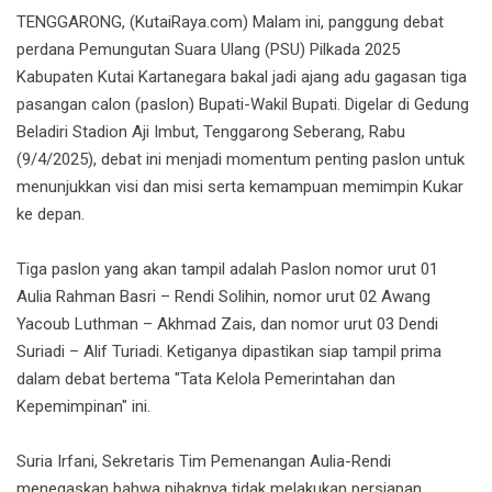
TENGGARONG, (KutaiRaya.com) Malam ini, panggung debat
perdana Pemungutan Suara Ulang (PSU) Pilkada 2025
Kabupaten Kutai Kartanegara bakal jadi ajang adu gagasan tiga
pasangan calon (paslon) Bupati-Wakil Bupati. Digelar di Gedung
Beladiri Stadion Aji Imbut, Tenggarong Seberang, Rabu
(9/4/2025), debat ini menjadi momentum penting paslon untuk
menunjukkan visi dan misi serta kemampuan memimpin Kukar
ke depan.
Tiga paslon yang akan tampil adalah Paslon nomor urut 01
Aulia Rahman Basri – Rendi Solihin, nomor urut 02 Awang
Yacoub Luthman – Akhmad Zais, dan nomor urut 03 Dendi
Suriadi – Alif Turiadi. Ketiganya dipastikan siap tampil prima
dalam debat bertema "Tata Kelola Pemerintahan dan
Kepemimpinan" ini.
Suria Irfani, Sekretaris Tim Pemenangan Aulia-Rendi
menegaskan bahwa pihaknya tidak melakukan persiapan