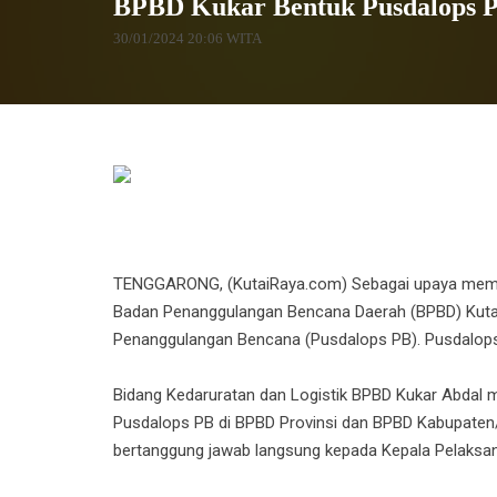
BPBD Kukar Bentuk Pusdalops 
30/01/2024 20:06 WITA
TENGGARONG, (KutaiRaya.com) Sebagai upaya memp
Badan Penanggulangan Bencana Daerah (BPBD) Kutai 
Penanggulangan Bencana (Pusdalops PB). Pusdalops P
Bidang Kedaruratan dan Logistik BPBD Kukar Abdal 
Pusdalops PB di BPBD Provinsi dan BPBD Kabupaten/
bertanggung jawab langsung kepada Kepala Pelaksa