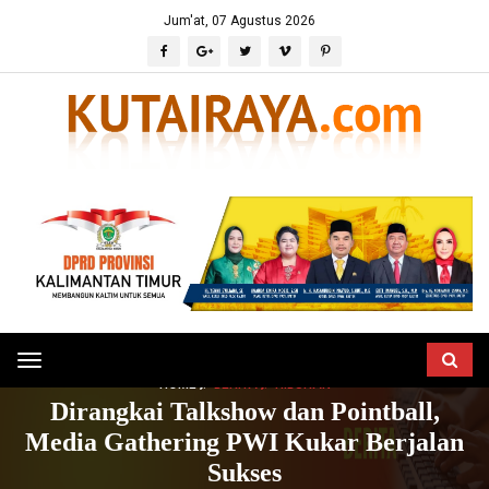
Jum'at, 07 Agustus 2026
Toggle
HOME
BERITA
HIBURAN
navigation
Dirangkai Talkshow dan Pointball,
Media Gathering PWI Kukar Berjalan
Sukses