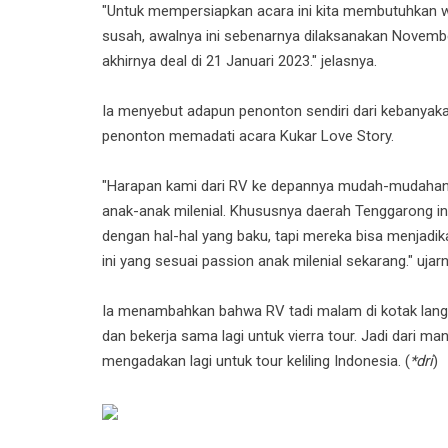
"Untuk mempersiapkan acara ini kita membutuhkan wa
susah, awalnya ini sebenarnya dilaksanakan Novemb
akhirnya deal di 21 Januari 2023." jelasnya.
Ia menyebut adapun penonton sendiri dari kebanyakan 
penonton memadati acara Kukar Love Story.
"Harapan kami dari RV ke depannya mudah-mudahan b
anak-anak milenial. Khususnya daerah Tenggarong ini ja
dengan hal-hal yang baku, tapi mereka bisa menjadi
ini yang sesuai passion anak milenial sekarang." ujarn
Ia menambahkan bahwa RV tadi malam di kotak langs
dan bekerja sama lagi untuk vierra tour. Jadi dari m
mengadakan lagi untuk tour keliling Indonesia. (
*dri
)