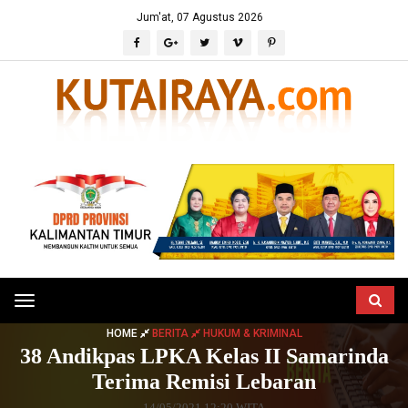
Jum'at, 07 Agustus 2026
Toggle
navigation
HOME
BERITA
HUKUM & KRIMINAL
38 Andikpas LPKA Kelas II Samarinda
Terima Remisi Lebaran
14/05/2021 12:20 WITA