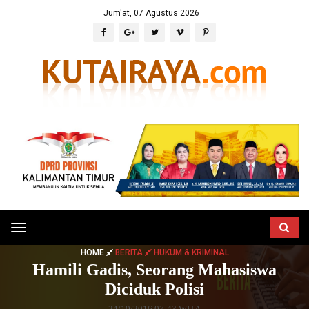
Jum'at, 07 Agustus 2026
Toggle
navigation
HOME
BERITA
HUKUM & KRIMINAL
Hamili Gadis, Seorang Mahasiswa
Diciduk Polisi
24/10/2016 07:43 WITA