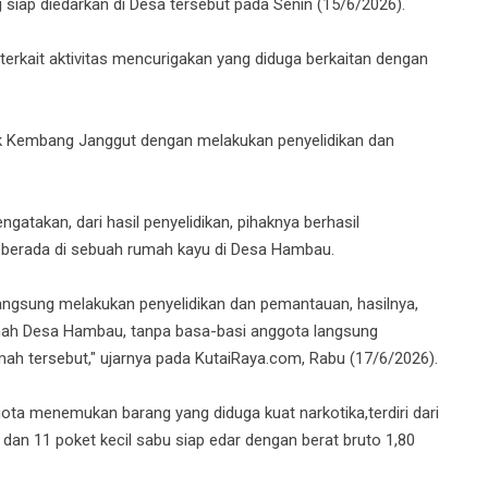
siap diedarkan di Desa tersebut pada Senin (15/6/2026).
terkait aktivitas mencurigakan yang diduga berkaitan dengan
sek Kembang Janggut dengan melakukan penyelidikan dan
takan, dari hasil penyelidikan, pihaknya berhasil
u berada di sebuah rumah kayu di Desa Hambau.
angsung melakukan penyelidikan dan pemantauan, hasilnya,
umah Desa Hambau, tanpa basa-basi anggota langsung
h tersebut," ujarnya pada KutaiRaya.com, Rabu (17/6/2026).
ta menemukan barang yang diduga kuat narkotika,terdiri dari
dan 11 poket kecil sabu siap edar dengan berat bruto 1,80