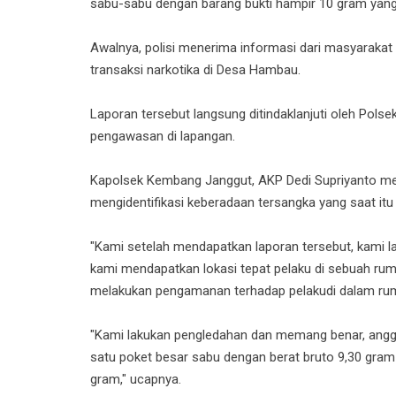
sabu-sabu dengan barang bukti hampir 10 gram yang 
Awalnya, polisi menerima informasi dari masyarakat 
transaksi narkotika di Desa Hambau.
Laporan tersebut langsung ditindaklanjuti oleh Pol
pengawasan di lapangan.
Kapolsek Kembang Janggut, AKP Dedi Supriyanto menga
mengidentifikasi keberadaan tersangka yang saat it
"Kami setelah mendapatkan laporan tersebut, kami l
kami mendapatkan lokasi tepat pelaku di sebuah r
melakukan pengamanan terhadap pelakudi dalam ruma
"Kami lakukan pengledahan dan memang benar, anggo
satu poket besar sabu dengan berat bruto 9,30 gram 
gram," ucapnya.