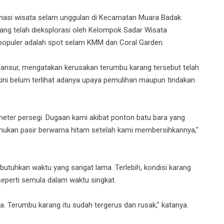
inasi wisata selam unggulan di Kecamatan Muara Badak.
 yang telah dieksplorasi oleh Kelompok Sadar Wisata
 populer adalah spot selam KMM dan Coral Garden.
nsur, mengatakan kerusakan terumbu karang tersebut telah
kini belum terlihat adanya upaya pemulihan maupun tindakan
meter persegi. Dugaan kami akibat ponton batu bara yang
temukan pasir berwarna hitam setelah kami membersihkannya,"
tuhkan waktu yang sangat lama. Terlebih, kondisi karang
 seperti semula dalam waktu singkat.
. Terumbu karang itu sudah tergerus dan rusak," katanya.