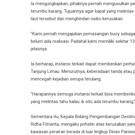
Ia mengungkapkan, pihaknya pernah mengusulkan pe
terumbu karang. Tujuannya agar kapal yang melint
laut tersebut dan menghindari risiko kerusakan.
"Kami pernah mengajukan pemasangan buoy sebagai ta
belum ada realisasi. Padahal kami memiliki sekitar 1
jelasnya.
Ia berharap, instansi terkait dapat memberikan perha
Tanjung Limau. Menurutnya, keberadaan tanda atau pe
mencegah kejadian serupa terulang.
"Harapannya semoga instansi terkait bisa memberikan 
yang melintas tahu kalau di situ ada terumbu karang
Sementara itu, Kepala Bidang Pengembangan Destinas
Ridha Fitrianta, mengaku prihatin atas kerusakan ya
kawasan perairan berada di luar lingkup Dinas Pariwis