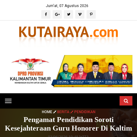
Jum'at, 07 Agustus 2026
Toggle
navigation
HOME
BERITA
PENDIDIKAN
Pengamat Pendidikan Soroti
Kesejahteraan Guru Honorer Di Kaltim
03/06/2026 19:48 WITA