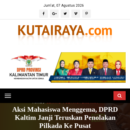
Jum'at, 07 Agustus 2026
Toggle
HOME
BERITA
POLITIK & PERISTIWA
navigation
Aksi Mahasiswa Menggema, DPRD
Kaltim Janji Teruskan Penolakan
Pilkada Ke Pusat