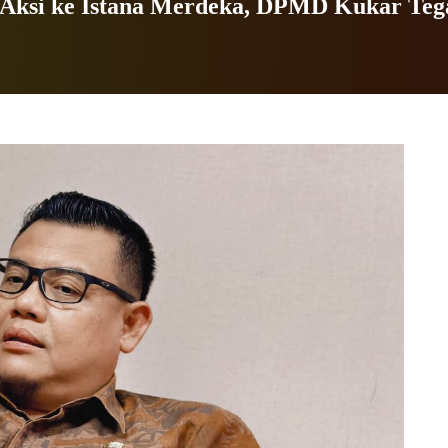
 Aksi ke Istana Merdeka, DPMD Kukar Tega