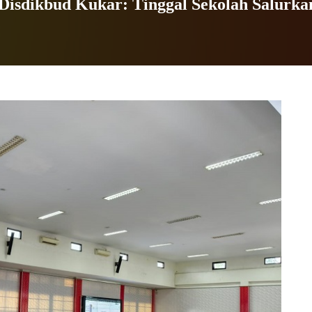
 Disdikbud Kukar: Tinggal Sekolah Salurk