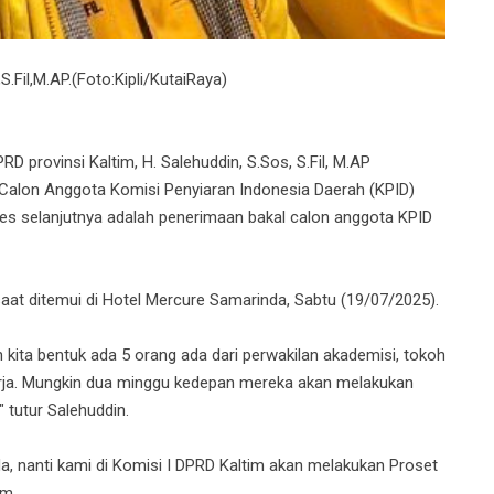
S.Fil,M.AP.(Foto:Kipli/KutaiRaya)
 provinsi Kaltim, H. Salehuddin, S.Sos, S.Fil, M.AP
 Calon Anggota Komisi Penyiaran Indonesia Daerah (KPID)
es selanjutnya adalah penerimaan bakal calon anggota KPID
aat ditemui di Hotel Mercure Samarinda, Sabtu (19/07/2025).
 kita bentuk ada 5 orang ada dari perwakilan akademisi, tokoh
rja. Mungkin dua minggu kedepan mereka akan melakukan
 tutur Salehuddin.
ada, nanti kami di Komisi I DPRD Kaltim akan melakukan Proset
im.