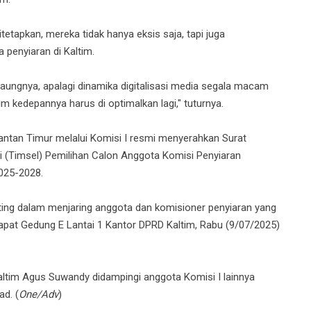
itetapkan, mereka tidak hanya eksis saja, tapi juga
 penyiaran di Kaltim.
t gaungnya, apalagi dinamika digitalisasi media segala macam
tim kedepannya harus di optimalkan lagi," tuturnya.
mantan Timur melalui Komisi I resmi menyerahkan Surat
i (Timsel) Pemilihan Calon Anggota Komisi Penyiaran
025-2028.
ting dalam menjaring anggota dan komisioner penyiaran yang
 Rapat Gedung E Lantai 1 Kantor DPRD Kaltim, Rabu (9/07/2025)
altim Agus Suwandy didampingi anggota Komisi I lainnya
d. (
One/Adv
)