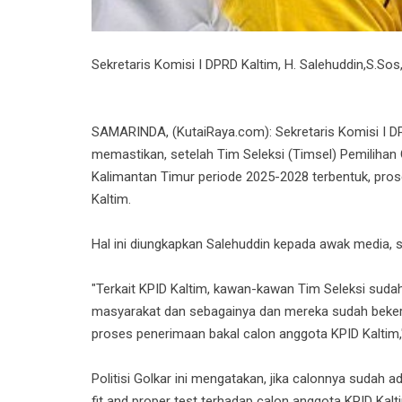
Sekretaris Komisi I DPRD Kaltim, H. Salehuddin,S.Sos,
SAMARINDA, (KutaiRaya.com): Sekretaris Komisi I DPRD
memastikan, setelah Tim Seleksi (Timsel) Pemilihan
Kalimantan Timur periode 2025-2028 terbentuk, pros
Kaltim.
Hal ini diungkapkan Salehuddin kepada awak media, s
"Terkait KPID Kaltim, kawan-kawan Tim Seleksi sudah
masyarakat dan sebagainya dan mereka sudah beke
proses penerimaan bakal calon anggota KPID Kaltim,"
Politisi Golkar ini mengatakan, jika calonnya sudah 
fit and proper test terhadap calon anggota KPID Kalt