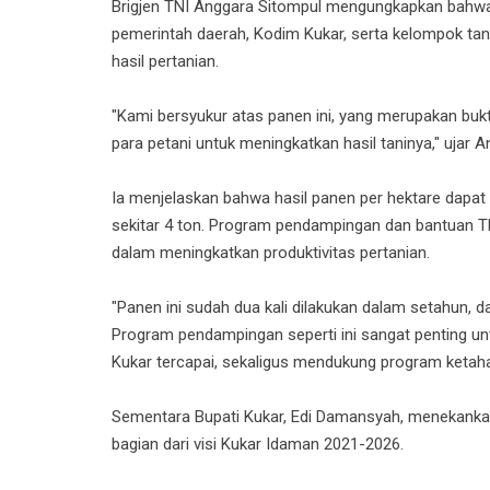
Brigjen TNI Anggara Sitompul mengungkapkan bahwa p
pemerintah daerah, Kodim Kukar, serta kelompok t
hasil pertanian.
"Kami bersyukur atas panen ini, yang merupakan buk
para petani untuk meningkatkan hasil taninya," ujar A
Ia menjelaskan bahwa hasil panen per hektare dapat
sekitar 4 ton. Program pendampingan dan bantuan TNI
dalam meningkatkan produktivitas pertanian.
"Panen ini sudah dua kali dilakukan dalam setahun, d
Program pendampingan seperti ini sangat penting u
Kukar tercapai, sekaligus mendukung program ketah
Sementara Bupati Kukar, Edi Damansyah, menekanka
bagian dari visi Kukar Idaman 2021-2026.