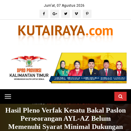
Jum'at, 07 Agustus 2026
Toggle
HOME
BERITA
POLITIK & PERISTIWA
navigation
Hasil Pleno Verfak Kesatu Bakal Paslon
Perseorangan AYL-AZ Belum
Memenuhi Syarat Minimal Dukungan