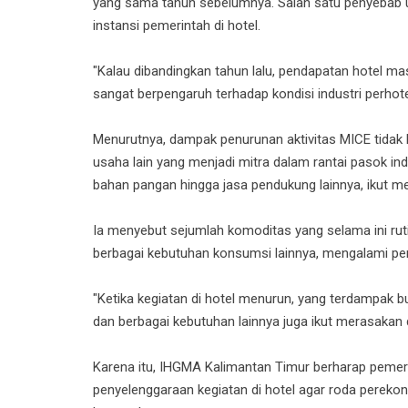
yang sama tahun sebelumnya. Salah satu penyebab 
instansi pemerintah di hotel.
"Kalau dibandingkan tahun lalu, pendapatan hotel m
sangat berpengaruh terhadap kondisi industri perhote
Menurutnya, dampak penurunan aktivitas MICE tidak h
usaha lain yang menjadi mitra dalam rantai pasok ind
bahan pangan hingga jasa pendukung lainnya, ikut 
Ia menyebut sejumlah komoditas yang selama ini rutin 
berbagai kebutuhan konsumsi lainnya, mengalami pen
"Ketika kegiatan di hotel menurun, yang terdampak bu
dan berbagai kebutuhan lainnya juga ikut merasakan
Karena itu, IHGMA Kalimantan Timur berharap pemeri
penyelenggaraan kegiatan di hotel agar roda pereko