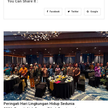
You Can Share It :
Facebook
Twitter
Google
Peringati Hari Lingkungan Hidup Sedunia