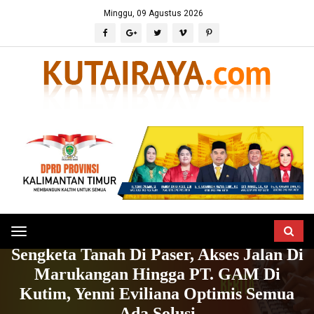
Minggu, 09 Agustus 2026
Toggle
HOME
BERITA
POLITIK & PERISTIWA
Sengketa Tanah Di Paser, Akses Jalan Di
navigation
Marukangan Hingga PT. GAM Di
Kutim, Yenni Eviliana Optimis Semua
Ada Solusi