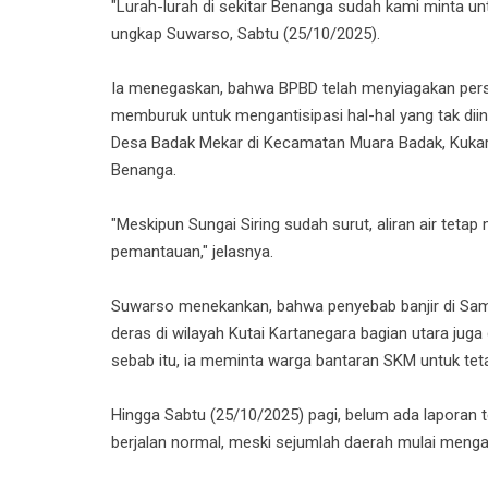
‎"Lurah-lurah di sekitar Benanga sudah kami minta u
ungkap Suwarso, Sabtu (25/10/2025).
‎Ia menegaskan, bahwa BPBD telah menyiagakan perso
memburuk untuk mengantisipasi hal-hal yang tak diing
Desa Badak Mekar di Kecamatan Muara Badak, Kukar,
Benanga.
‎"Meskipun Sungai Siring sudah surut, aliran air tet
pemantauan," jelasnya.
‎Suwarso menekankan, bahwa penyebab banjir di Samari
deras di wilayah Kutai Kartanegara bagian utara juga
sebab itu, ia meminta warga bantaran SKM untuk tet
‎Hingga Sabtu (25/10/2025) pagi, belum ada laporan 
berjalan normal, meski sejumlah daerah mulai menga