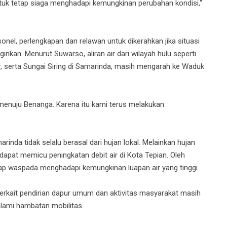
ntuk tetap siaga menghadapi kemungkinan perubahan kondisi,"
nel, perlengkapan dan relawan untuk dikerahkan jika situasi
inkan. Menurut Suwarso, aliran air dari wilayah hulu seperti
 serta Sungai Siring di Samarinda, masih mengarah ke Waduk
ap menuju Benanga. Karena itu kami terus melakukan
nda tidak selalu berasal dari hujan lokal. Melainkan hujan
 dapat memicu peningkatan debit air di Kota Tepian. Oleh
ap waspada menghadapi kemungkinan luapan air yang tinggi.
terkait pendirian dapur umum dan aktivitas masyarakat masih
lami hambatan mobilitas.