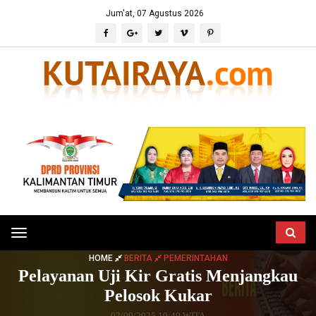
Jum'at, 07 Agustus 2026
Toggle
navigation
HOME
BERITA
PEMERINTAHAN
Pelayanan Uji Kir Gratis Menjangkau
Pelosok Kukar
02/09/2025 19:49 WITA