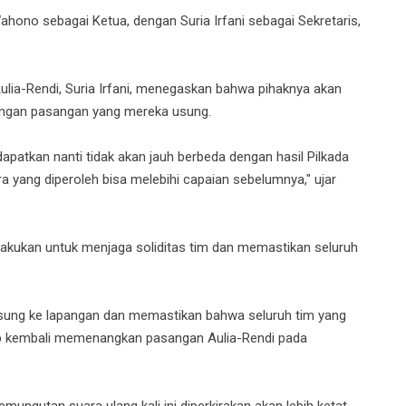
hono sebagai Ketua, dengan Suria Irfani sebagai Sekretaris,
lia-Rendi, Suria Irfani, menegaskan bahwa pihaknya akan
ngan pasangan yang mereka usung.
patkan nanti tidak akan jauh berbeda dengan hasil Pilkada
 yang diperoleh bisa melebihi capaian sebelumnya," ujar
lakukan untuk menjaga soliditas tim dan memastikan seluruh
ngsung ke lapangan dan memastikan bahwa seluruh tim yang
iap kembali memenangkan pasangan Aulia-Rendi pada
emungutan suara ulang kali ini diperkirakan akan lebih ketat.