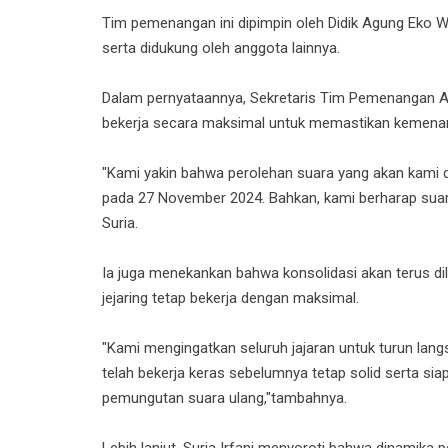
Tim pemenangan ini dipimpin oleh Didik Agung Eko Wa
serta didukung oleh anggota lainnya.
Dalam pernyataannya, Sekretaris Tim Pemenangan Au
bekerja secara maksimal untuk memastikan kemena
"Kami yakin bahwa perolehan suara yang akan kami da
pada 27 November 2024. Bahkan, kami berharap suara
Suria.
Ia juga menekankan bahwa konsolidasi akan terus di
jejaring tetap bekerja dengan maksimal.
"Kami mengingatkan seluruh jajaran untuk turun la
telah bekerja keras sebelumnya tetap solid serta s
pemungutan suara ulang,"tambahnya.
Lebih lanjut, Suria Irfani menyoroti bahwa dinamika p