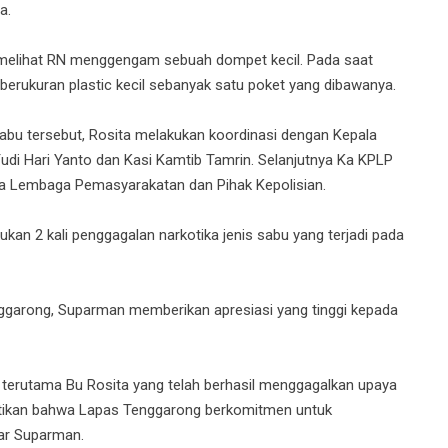
a.
 melihat RN menggengam sebuah dompet kecil. Pada saat
erukuran plastic kecil sebanyak satu poket yang dibawanya.
u tersebut, Rosita melakukan koordinasi dengan Kepala
 Hari Yanto dan Kasi Kamtib Tamrin. Selanjutnya Ka KPLP
la Lembaga Pemasyarakatan dan Pihak Kepolisian.
kukan 2 kali penggagalan narkotika jenis sabu yang terjadi pada
enggarong, Suparman memberikan apresiasi yang tinggi kepada
, terutama Bu Rosita yang telah berhasil menggagalkan upaya
uktikan bahwa Lapas Tenggarong berkomitmen untuk
jar Suparman.