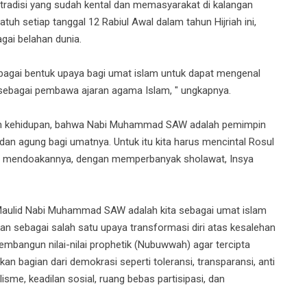
adisi yang sudah kental dan memasyarakat di kalangan
tuh setiap tanggal 12 Rabiul Awal dalam tahun Hijriah ini,
gai belahan dunia.
ebagai bentuk upaya bagi umat islam untuk dapat mengenal
ebagai pembawa ajaran agama Islam, " ungkapnya.
rah kehidupan, bahwa Nabi Muhammad SAW adalah pemimpin
an agung bagi umatnya. Untuk itu kita harus mencintal Rosul
an mendoakannya, dengan memperbanyak sholawat, Insya
 Maulid Nabi Muhammad SAW adalah kita sebagai umat islam
an sebagai salah satu upaya transformasi diri atas kesalehan
embangun nilai-nilai prophetik (Nubuwwah) agar tercipta
n bagian dari demokrasi seperti toleransi, transparansi, anti
lisme, keadilan sosial, ruang bebas partisipasi, dan