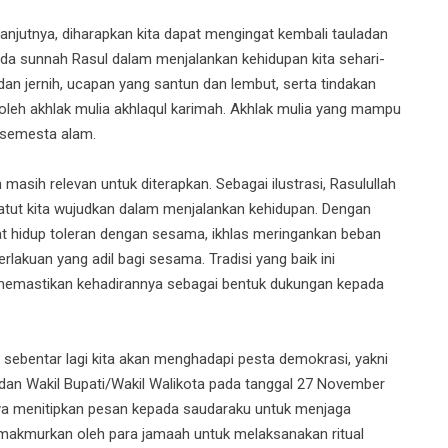
utnya, diharapkan kita dapat mengingat kembali tauladan
a sunnah Rasul dalam menjalankan kehidupan kita sehari-
 dan jernih, ucapan yang santun dan lembut, serta tindakan
ai oleh akhlak mulia akhlaqul karimah. Akhlak mulia yang mampu
h semesta alam.
masih relevan untuk diterapkan. Sebagai ilustrasi, Rasulullah
 patut kita wujudkan dalam menjalankan kehidupan. Dengan
apat hidup toleran dengan sesama, ikhlas meringankan beban
akuan yang adil bagi sesama. Tradisi yang baik ini
 memastikan kehadirannya sebagai bentuk dukungan kepada
sebentar lagi kita akan menghadapi pesta demokrasi, yakni
 dan Wakil Bupati/Wakil Walikota pada tanggal 27 November
aya menitipkan pesan kepada saudaraku untuk menjaga
 makmurkan oleh para jamaah untuk melaksanakan ritual