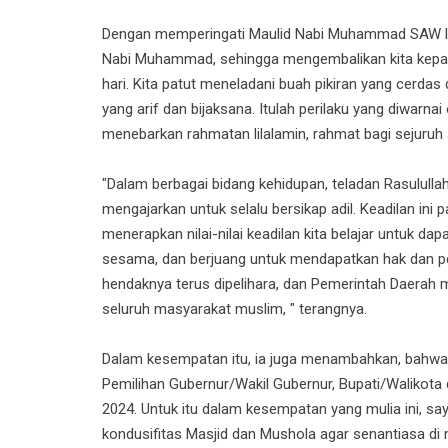
Dengan memperingati Maulid Nabi Muhammad SAW lanj
Nabi Muhammad, sehingga mengembalikan kita kepad
hari. Kita patut meneladani buah pikiran yang cerdas
yang arif dan bijaksana. Itulah perilaku yang diwarn
menebarkan rahmatan lil
alamin, rahmat bagi sejuru
"Dalam berbagai bidang kehidupan, teladan Rasulullah 
mengajarkan untuk selalu bersikap adil. Keadilan ini
menerapkan nilai-nilai keadilan kita belajar untuk d
sesama, dan berjuang untuk mendapatkan hak dan perl
hendaknya terus dipelihara, dan Pemerintah Daerah
seluruh masyarakat muslim, " terangnya.
Dalam kesempatan itu, ia juga menambahkan, bahwa 
Pemilihan Gubernur/Wakil Gubernur, Bupati/Walikota
2024. Untuk itu dalam kesempatan yang mulia ini, s
kondusifitas Masjid dan Mushola agar senantiasa di