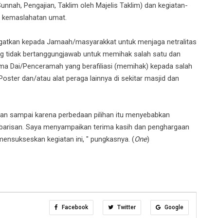
Sunnah, Pengajian, Taklim oleh Majelis Taklim) dan kegiatan-
t kemaslahatan umat.
ngatkan kepada Jamaah/masyarakkat untuk menjaga netralitas
ang tidak bertanggungjawab untuk memihak salah satu dan
ima Dai/Penceramah yang berafiliasi (memihak) kepada salah
oster dan/atau alat peraga lainnya di sekitar masjid dan
ngan sampai karena perbedaan pilihan itu menyebabkan
n barisan. Saya menyampaikan terima kasih dan penghargaan
ensukseskan kegiatan ini, " pungkasnya. (
One
)
Facebook
Twitter
Google