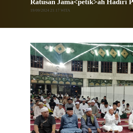
Ratusan Jama<petik>ah Hadiri P
19/09/2024 21:17 WITA