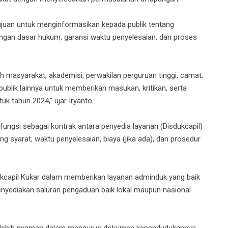
juan untuk menginformasikan kepada publik tentang
ngan dasar hukum, garansi waktu penyelesaian, dan proses
h masyarakat, akademisi, perwakilan perguruan tinggi, camat,
ublik lainnya untuk memberikan masukan, kritikan, serta
k tahun 2024," ujar Iryanto.
fungsi sebagai kontrak antara penyedia layanan (Disdukcapil)
g syarat, waktu penyelesaian, biaya (jika ada), dan prosedur
ukcapil Kukar dalam memberikan layanan adminduk yang baik
nyediakan saluran pengaduan baik lokal maupun nasional
a lebih nyaman dalam mengurus dokumen kependudukannya.