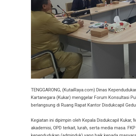
TENGGARONG, (KutaiRaya.com) Dinas Kependudukan d
Kartanegara (Kukar) menggelar Forum Konsultasi Pub
berlangsung di Ruang Rapat Kantor Disdukcapil Gedun
Kegiatan ini dipimpin oleh Kepala Disdukcapil Kukar,
akademisi, OPD terkait, lurah, serta media masa. FKP
kependudukan (adminduk) yang baik kepada masyara