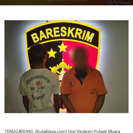
TENGGARONG, (KutaiRaya.com) Unit Reskrim Polsek Muara