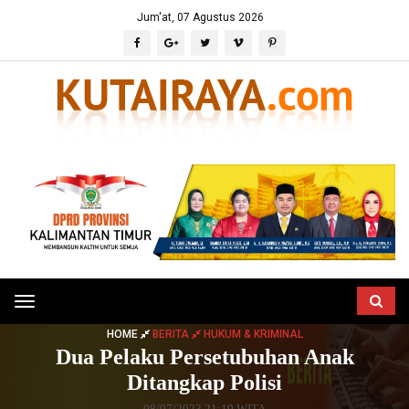
Jum'at, 07 Agustus 2026
Toggle
navigation
HOME
BERITA
HUKUM & KRIMINAL
Dua Pelaku Persetubuhan Anak
Ditangkap Polisi
08/07/2023 21:19 WITA