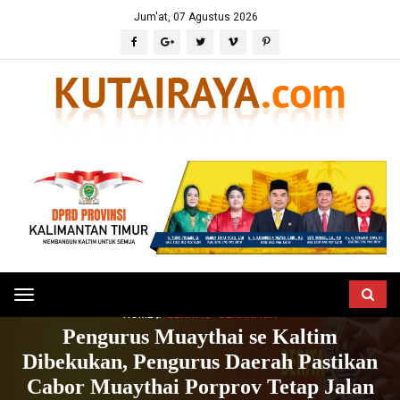
Jum'at, 07 Agustus 2026
Toggle
HOME
BERITA
OLAHRAGA
navigation
Pengurus Muaythai se Kaltim
Dibekukan, Pengurus Daerah Pastikan
Cabor Muaythai Porprov Tetap Jalan