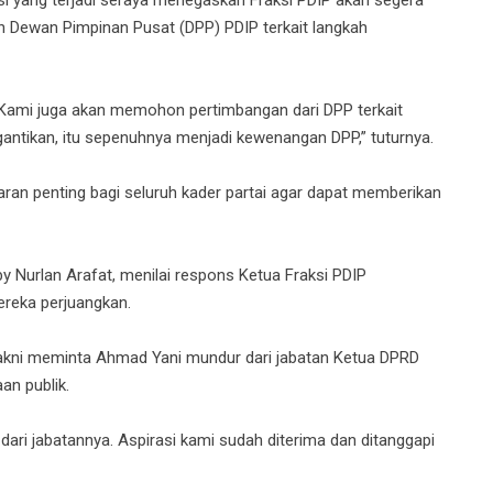
i yang terjadi seraya menegaskan Fraksi PDIP akan segera
an Dewan Pimpinan Pusat (DPP) PDIP terkait langkah
Kami juga akan memohon pertimbangan dari DPP terkait
antikan, itu sepenuhnya menjadi kewenangan DPP,” tuturnya.
ran penting bagi seluruh kader partai agar dapat memberikan
y Nurlan Arafat, menilai respons Ketua Fraksi PDIP
ereka perjuangkan.
 yakni meminta Ahmad Yani mundur dari jabatan Ketua DPRD
n publik.
 dari jabatannya. Aspirasi kami sudah diterima dan ditanggapi