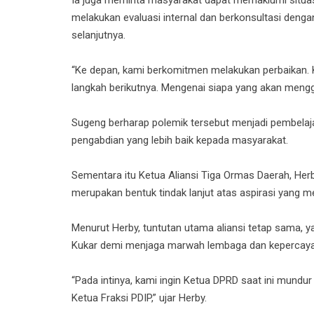
Ia juga meminta masyarakat dapat memaklumi situas
melakukan evaluasi internal dan berkonsultasi deng
selanjutnya.
“Ke depan, kami berkomitmen melakukan perbaikan. 
langkah berikutnya. Mengenai siapa yang akan mengg
Sugeng berharap polemik tersebut menjadi pembelaja
pengabdian yang lebih baik kepada masyarakat.
Sementara itu Ketua Aliansi Tiga Ormas Daerah, Herb
merupakan bentuk tindak lanjut atas aspirasi yang m
Menurut Herby, tuntutan utama aliansi tetap sama,
Kukar demi menjaga marwah lembaga dan kepercayaa
“Pada intinya, kami ingin Ketua DPRD saat ini mundur
Ketua Fraksi PDIP,” ujar Herby.