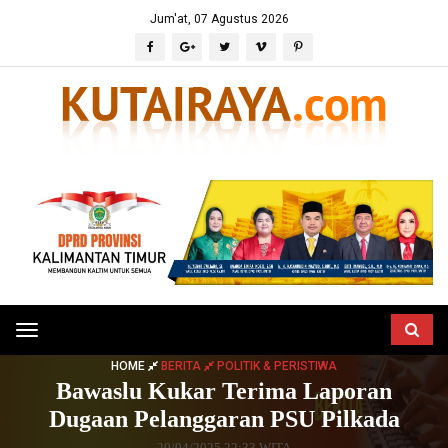
Jum'at, 07 Agustus 2026
Toggle
navigation
HOME
BERITA
POLITIK & PERISTIWA
Bawaslu Kukar Terima Laporan
Dugaan Pelanggaran PSU Pilkada
20/04/2025 22:33 WITA